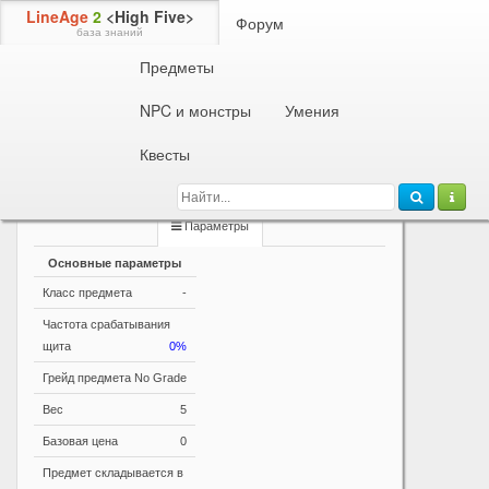
LineAge
2
<High Five>
Форум
база знаний
Предметы
Информация о предмете
Боевое Зелье Маны
NPC и монстры
Умения
При использовании восстанавливает MP. Не
действует на персонажей ниже 52 уровня.
Квесты
Используется только при Осаде или Битве за
Крепость.
Параметры
Основные параметры
Класс предмета
-
Частота срабатывания
щита
0%
Грейд предмета
No Grade
Вес
5
Базовая цена
0
Предмет складывается в