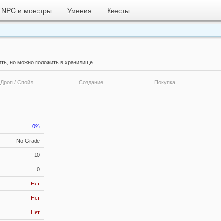
NPC и монстры
Умения
Квесты
ить, но можно положить в хранилище.
Дроп / Спойл
Создание
Покупка
-
0%
No Grade
10
0
Нет
Нет
Нет