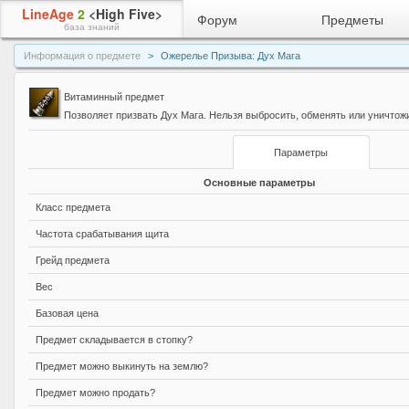
LineAge
2
<High Five>
Форум
Предметы
база знаний
Информация о предмете
Ожерелье Призыва: Дух Мага
Витаминный предмет
Позволяет призвать Дух Мага. Нельзя выбросить, обменять или уничтож
Параметры
Основные параметры
Класс предмета
Частота срабатывания щита
Грейд предмета
Вес
Базовая цена
Предмет складывается в стопку?
Предмет можно выкинуть на землю?
Предмет можно продать?