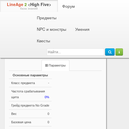
LineAge
2
<High Five>
Форум
база знаний
Предметы
Информация о предмете
Ивент - Кубик Руды
Время действия: 30 дней
NPC и монстры
Умения
Кубик, который используется 30 дней. Щелкните два
Квесты
раза по предмету, чтобы получить Часть Кубика Руды.
Нельзя обменять/выбросить. (Можно использовать
только один раз в день.)
Параметры
Основные параметры
Класс предмета
-
Частота срабатывания
щита
0%
Грейд предмета
No Grade
Вес
0
Базовая цена
0