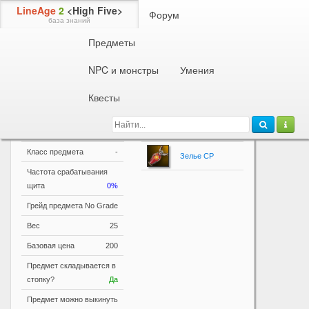
LineAge
2
<High Five>
Форум
база знаний
Предметы
Информация о предмете
Зелье CP
NPC и монстры
Умения
Восстанавливает 50 CP.
Квесты
Параметры
Основные параметры
Другие версии
Класс предмета
-
Зелье CP
Частота срабатывания
щита
0%
Грейд предмета
No Grade
Вес
25
Базовая цена
200
Предмет складывается в
стопку?
Да
Предмет можно выкинуть