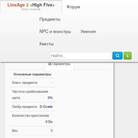
LineAge
2
<High Five>
Форум
база знаний
Предметы
Информация о предмете
Эликсир Ментальной Силы (Ранг D)
NPC и монстры
Умения
Восстанавливает MP. Используется только на себя.
Квесты
Уровень персонажа: 20-39. Время перезарядки: 5
минут.
Параметры
Основные параметры
Класс предмета
-
Частота срабатывания
щита
0%
Грейд предмета
D Grade
Количество кристаллов
0 Dx
Вес
5