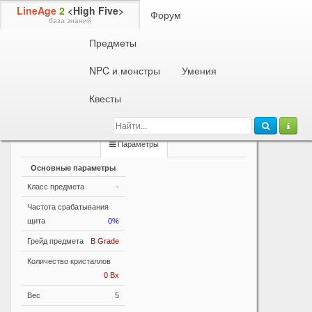
LineAge
2
<High Five>
Форум
база знаний
Предметы
Информация о предмете
Эликсир Ментальной Силы (Ранг B)
NPC и монстры
Умения
Восстанавливает MP. Используется только на себя.
Квесты
Уровень персонажа: 52-60. Время перезарядки: 5
минут.
Параметры
Основные параметры
Класс предмета
-
Частота срабатывания
щита
0%
Грейд предмета
B Grade
Количество кристаллов
0 Bx
Вес
5