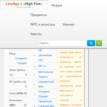
LineAge
2
<High Five>
Форум
база знаний
Предметы
Информация об NPC или монстре
Стальной Вепрь
NPC и монстры
Умения
Параметры
Квесты
Основные
Активные и
Внимание!
параметры
пассивные
Основные
умения
Уровень
80
параметры в
HP
самой игре могут
Раса
увеличены
отличаться от
Осадные
(3x)
указаных здесь,
Орудия
MP 1x
по причине того,
Опыт (рейты
что в базе знаний
Ментальная
х1)
0
не учитывается
Защита
влияние
SP (рейты х1)
Одноручный
абсолютно всех
0
Меч
имеющихся
Осадные
Сила (
STR
)
40
пассивных
Орудия
умений и
Интеллект
Предельно
баффов, которые
(
INT
)
21
Сильная Маг.