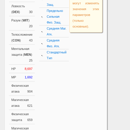
могут изменять
Защ.
Ловкость
значения этих
Предельно
(
DEX
)
30
параметров
Сильная
Разум (
WIT
)
(только
Физ. Защ.
20
основные).
Средняя Маг.
Атк.
Телосложение
(
CON
)
43
Средняя
Физ. Атк.
Ментальная
Стандартный
защита (
MEN
)
Тип
25
HP
8,697
MP
1,692
Физическая
атака
904
Магическая
атака
621
Физическая
защита
659
Магическая