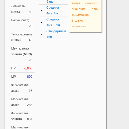
Защ.
могут изменять
Ловкость
Средняя
значения этих
(
DEX
)
30
Физ. Атк.
параметров
Средняя
Разум (
WIT
)
(только
Физ. Защ.
20
основные).
Стандартный
Телосложение
Тип
(
CON
)
43
Ментальная
защита (
MEN
)
25
HP
50,000
MP
890
Физическая
атака
16
Магическая
атака
265
Физическая
защита
837
Магическая