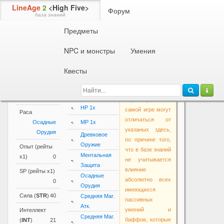
LineAge
2
<High Five>
Форум
база знаний
Предметы
Информация об NPC или монстре
Осадное Орудие
NPC и монстры
Умения
Параметры
Квесты
Основные
Активные и
Внимание!
параметры
пассивные
Основные
умения
Уровень
83
параметры в
HP 1x
самой игре могут
Раса
отличаться от
Осадные
MP 1x
указаных здесь,
Орудия
Древковое
по причине того,
Оружие
Опыт (рейты
что в базе знаний
Ментальная
х1)
0
не учитывается
Защита
влияние
SP (рейты х1)
Осадные
абсолютно всех
0
Орудия
имеющихся
Сила (
STR
)
40
Средняя Маг.
пассивных
Атк.
умений и
Интеллект
Средняя Маг.
баффов, которые
(
INT
)
21