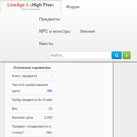
LineAge
2
<High Five>
Форум
база знаний
Предметы
Информация о предмете
Горн Красного Дракона Ветра
NPC и монстры
Умения
Горн для призыва Красного Ездового Дракона Ветра.
Питомец забирает часть опыта, заработанного
Квесты
хозяином.
Параметры
Основные параметры
Класс предмета
-
Частота срабатывания
щита
0%
Грейд предмета
No Grade
Вес
20
Базовая цена
2,000
Предмет складывается в
стопку?
Нет