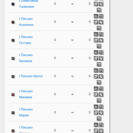
I Ониксовый
0
∞
0
Талисман
I Письмо
0
∞
0
Аскалона
I Письмо
0
∞
0
Густава
I Письмо
0
∞
0
Касмана
I Письмо Креты
0
∞
0
I Письмо
0
∞
0
Манакии
I Письмо
0
∞
0
Марии
I Письмо
0
∞
0