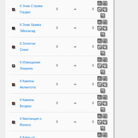
II Знак Стража
0
∞
0
Глудио
II Знак Храма
0
∞
0
Эйнхасад
II Золотое
0
∞
0
Семя
II Извещение
0
∞
0
Локрина
II Камень
0
∞
0
Аклантота
II Камень
0
∞
0
Бездны
II Квитанция о
0
∞
0
Взносе
II Ключ от