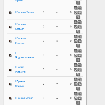
Орима
I Письмо Талии
0
∞
0
I Письмо
0
∞
0
Хамиля
I Письмо
0
∞
0
Ханелин
I
0
∞
0
Подтверждение
I Поэма
0
∞
0
Румиэля
I Приказ
0
∞
0
Лейрин
I Приказ Моена
0
∞
0