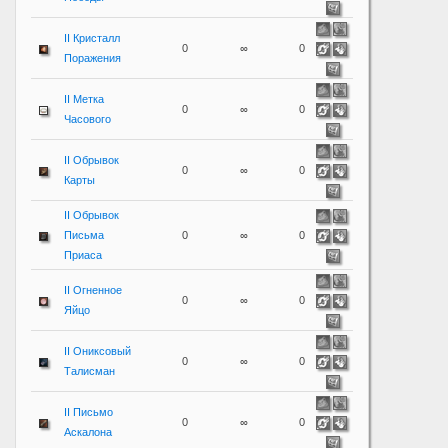
II Кристалл
0
∞
0
Поражения
II Метка
0
∞
0
Часового
II Обрывок
0
∞
0
Карты
II Обрывок
Письма
0
∞
0
Приаса
II Огненное
0
∞
0
Яйцо
II Ониксовый
0
∞
0
Талисман
II Письмо
0
∞
0
Аскалона