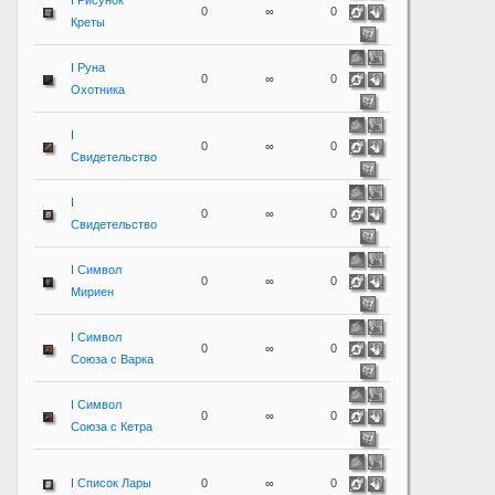
I Рисунок
0
∞
0
Креты
I Руна
0
∞
0
Охотника
I
0
∞
0
Свидетельство
I
0
∞
0
Свидетельство
I Символ
0
∞
0
Мириен
I Символ
0
∞
0
Союза с Варка
I Символ
0
∞
0
Союза с Кетра
I Список Лары
0
∞
0