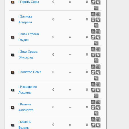
I Горсть Серы
0
∞
0
I Записка
0
∞
0
Альтрана
I Знак Стража
0
∞
0
Глудио
I Знак Храма
0
∞
0
Эйнхасад
I Золотое Семя
0
∞
0
I Извещение
0
∞
0
Локрина
I Камень
0
∞
0
Аклантота
I Камень
0
∞
0
Бездны