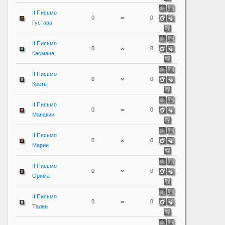
II Письмо
0
∞
0
Густава
II Письмо
0
∞
0
Касмана
II Письмо
0
∞
0
Креты
II Письмо
0
∞
0
Манакии
II Письмо
0
∞
0
Марии
II Письмо
0
∞
0
Орима
II Письмо
0
∞
0
Талии