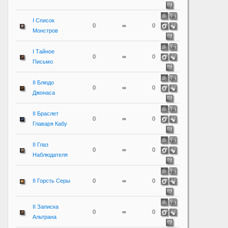
I Список
0
∞
0
Монстров
I Тайное
0
∞
0
Письмо
II Блюдо
0
∞
0
Джонаса
II Браслет
0
∞
0
Главаря Кабу
II Глаз
0
∞
0
Наблюдателя
II Горсть Серы
0
∞
0
II Записка
0
∞
0
Альтрана