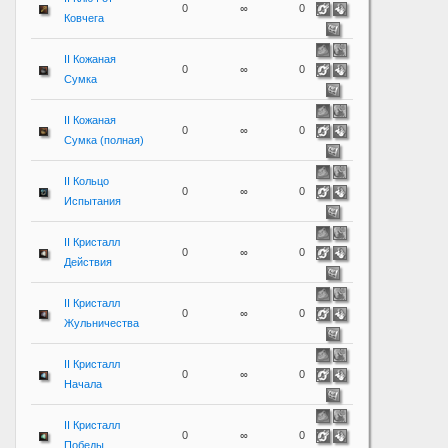
0
∞
0
Ковчега
II Кожаная
0
∞
0
Сумка
II Кожаная
0
∞
0
Сумка (полная)
II Кольцо
0
∞
0
Испытания
II Кристалл
0
∞
0
Действия
II Кристалл
0
∞
0
Жульничества
II Кристалл
0
∞
0
Начала
II Кристалл
0
∞
0
Победы