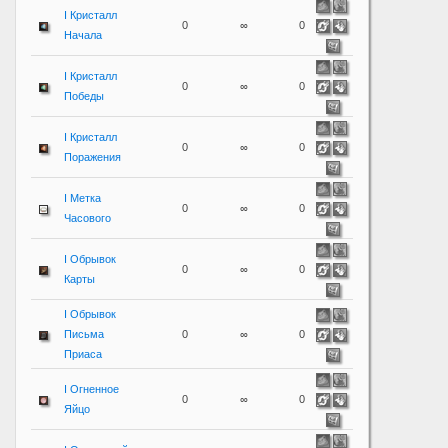
I Кристалл
0
∞
0
Начала
I Кристалл
0
∞
0
Победы
I Кристалл
0
∞
0
Поражения
I Метка
0
∞
0
Часового
I Обрывок
0
∞
0
Карты
I Обрывок
Письма
0
∞
0
Приаса
I Огненное
0
∞
0
Яйцо