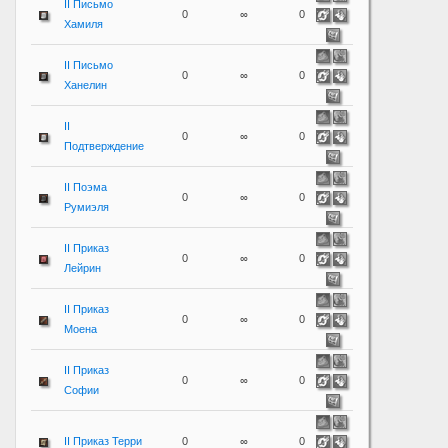
II Письмо
0
∞
0
Хамиля
II Письмо
0
∞
0
Ханелин
II
0
∞
0
Подтверждение
II Поэма
0
∞
0
Румиэля
II Приказ
0
∞
0
Лейрин
II Приказ
0
∞
0
Моена
II Приказ
0
∞
0
Софии
II Приказ Терри
0
∞
0