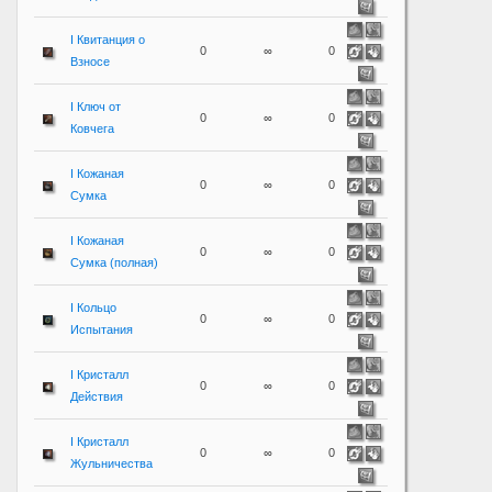
I Квитанция о
0
∞
0
Взносе
I Ключ от
0
∞
0
Ковчега
I Кожаная
0
∞
0
Сумка
I Кожаная
0
∞
0
Сумка (полная)
I Кольцо
0
∞
0
Испытания
I Кристалл
0
∞
0
Действия
I Кристалл
0
∞
0
Жульничества