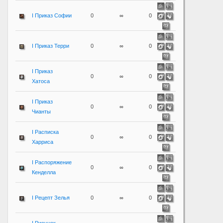
I Приказ Софии
0
∞
0
I Приказ Терри
0
∞
0
I Приказ
0
∞
0
Хатоса
I Приказ
0
∞
0
Чианты
I Расписка
0
∞
0
Харриса
I Распоряжение
0
∞
0
Кенделла
I Рецепт Зелья
0
∞
0