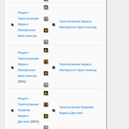
Рецепт -
Запечатанная
Запечатанная Кираса
Кираса
Имперского Крестоносца
Имперского
Крестоносца
Рецепт -
Запечатанная
Кираса
Запечатанная Кираса
Имперского
Имперского Крестоносца
Крестоносца
[60%]
Рецепт -
Запечатанная
Запечатанная Кожаная
Кожаная
Кираса Дестино
Кираса
Дестино
[60%]