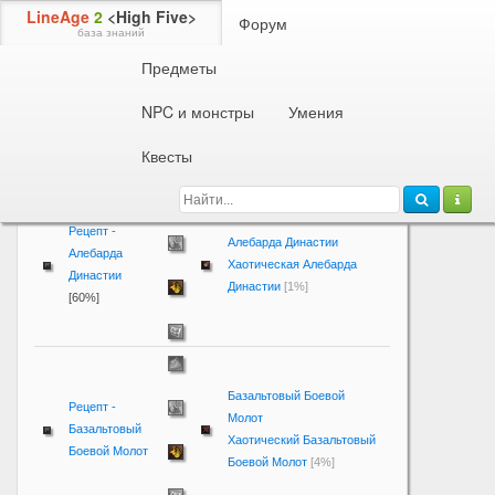
LineAge
2
<High Five>
Форум
база знаний
Предметы
Рецепты
Рецепты для гномов
9-й уровень
1
2
NPC и монстры
Умения
Квесты
Название
Результат
Рецепт -
Алебарда Династии
Алебарда
Хаотическая Алебарда
Династии
Династии
[1%]
[60%]
Базальтовый Боевой
Рецепт -
Молот
Базальтовый
Хаотический Базальтовый
Боевой Молот
Боевой Молот
[4%]