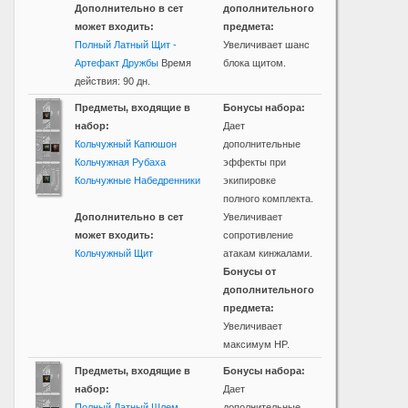
Дополнительно в сет
дополнительного
может входить:
предмета:
Полный Латный Щит -
Увеличивает шанс
Артефакт Дружбы
Время
блока щитом.
действия: 90 дн.
Предметы, входящие в
Бонусы набора:
набор:
Дает
Кольчужный Капюшон
дополнительные
Кольчужная Рубаха
эффекты при
Кольчужные Набедренники
экипировке
полного комплекта.
Дополнительно в сет
Увеличивает
может входить:
сопротивление
Кольчужный Щит
атакам кинжалами.
Бонусы от
дополнительного
предмета:
Увеличивает
максимум HP.
Предметы, входящие в
Бонусы набора:
набор:
Дает
Полный Латный Шлем
дополнительные