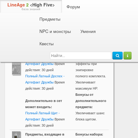
LineAge
2
<High Five>
Форум
база знаний
Предметы
Наборы брони
C Grade
NPC и монстры
Умения
Тяжелая броня
Квесты
Предметы, входящие в
Бонусы набора:
набор:
Дает
Полный Латный Шлем -
дополнительные
Артефакт Дружбы
Время
эффекты при
действия: 30 дней
экипировке
Полный Латный Доспех -
полного комплекта.
Артефакт Дружбы
Время
Увеличивает
действия: 30 дней
максимум HP.
Бонусы от
Дополнительно в сет
дополнительного
может входить:
предмета:
Полный Латный Щит -
Увеличивает шанс
Артефакт Дружбы
Время
блока щитом.
действия: 30 дней
Предметы, входящие в
Бонусы набора: