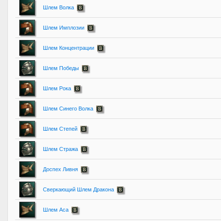
Шлем Волка
Шлем Имплозии
Шлем Концентрации
Шлем Победы
Шлем Рока
Шлем Синего Волка
Шлем Степей
Шлем Стража
Доспех Ливня
Сверкающий Шлем Дракона
Шлем Аса