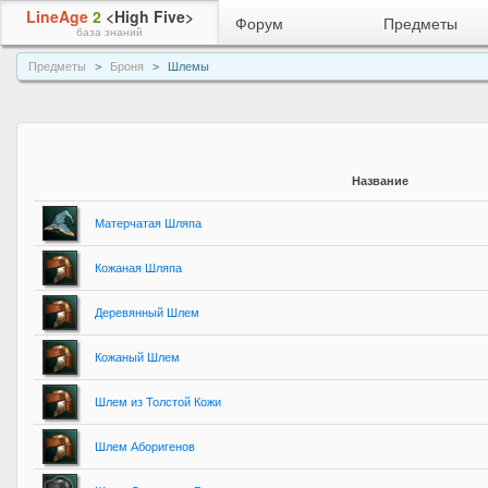
LineAge
2
<High Five>
Форум
Предметы
база знаний
Предметы
Броня
Шлемы
Название
Матерчатая Шляпа
Кожаная Шляпа
Деревянный Шлем
Кожаный Шлем
Шлем из Толстой Кожи
Шлем Аборигенов