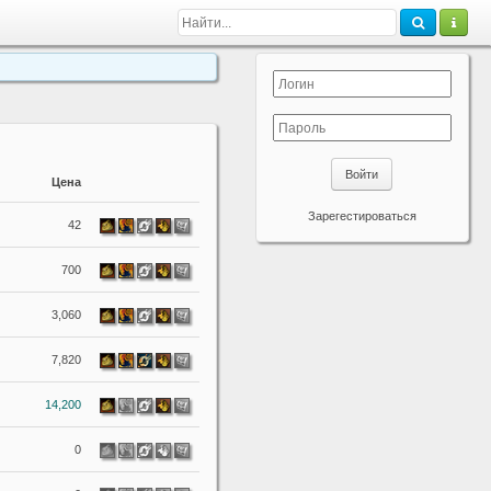
Войти
Цена
Зарегестироваться
42
700
3,060
7,820
14,200
0