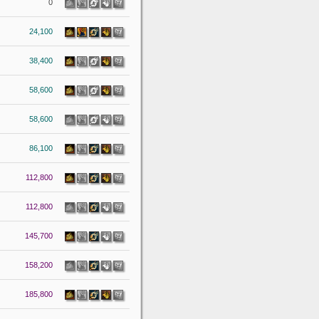
0
24,100
38,400
58,600
58,600
86,100
112,800
112,800
145,700
158,200
185,800