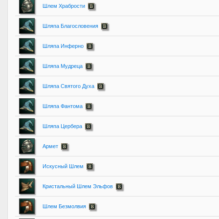
Шлем Храбрости
Шляпа Благословения
Шляпа Инферно
Шляпа Мудреца
Шляпа Святого Духа
Шляпа Фантома
Шляпа Цербера
Армет
Искусный Шлем
Кристальный Шлем Эльфов
Шлем Безмолвия