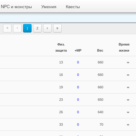
NPC и монстры
Умения
Квесты
1
2
Физ.
Время
защита
+MP
Вес
жизни
13
0
660
∞
16
0
660
∞
19
0
660
∞
23
0
650
∞
26
0
640
∞
33
0
70
∞