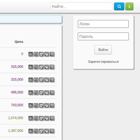
Цена
Войти
0
Зарегестироваться
315,000
315,000
495,500
743,500
1,074,000
1,387,000