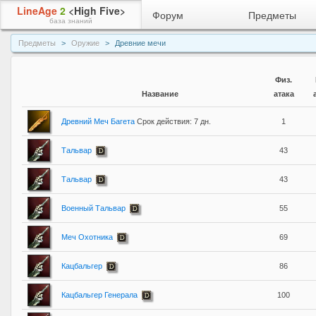
LineAge
2
<High Five>
Форум
Предметы
база знаний
Предметы
Оружие
Древние мечи
Физ.
Название
атака
Древний Меч Багета
Срок действия: 7 дн.
1
Тальвар
43
Тальвар
43
Военный Тальвар
55
Меч Охотника
69
Кацбальгер
86
Кацбальгер Генерала
100