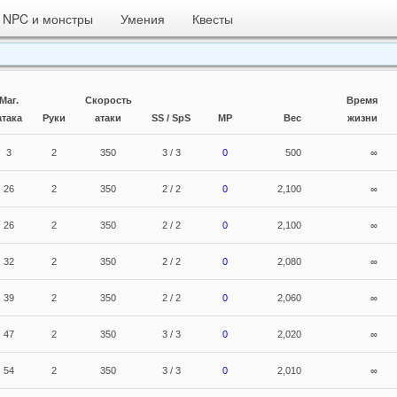
NPC и монстры
Умения
Квесты
Маг.
Скорость
Время
атака
Руки
атаки
SS / SpS
MP
Вес
жизни
3
2
350
3 / 3
0
500
∞
26
2
350
2 / 2
0
2,100
∞
26
2
350
2 / 2
0
2,100
∞
32
2
350
2 / 2
0
2,080
∞
39
2
350
2 / 2
0
2,060
∞
47
2
350
3 / 3
0
2,020
∞
54
2
350
3 / 3
0
2,010
∞