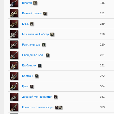
Шлагер
116
Вечный Клинок
151
Клык
169
Безымянная Победа
190
Расчленитель
210
Священная Боль
231
Гробовщик
251
Балтганг
272
Грам
304
Древний Меч Династии
361
Крылатый Клинок Икара
393