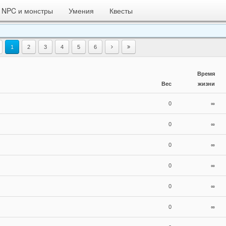
NPC и монстры
Умения
Квесты
1
2
3
4
5
6
Время
Вес
жизни
0
∞
0
∞
0
∞
0
∞
0
∞
0
∞