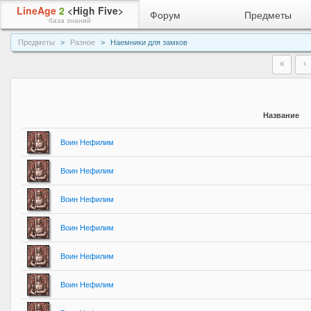
LineAge
2
<High Five>
Форум
Предметы
база знаний
Предметы
Разное
Наемники для замков
Название
Воин Нефилим
Воин Нефилим
Воин Нефилим
Воин Нефилим
Воин Нефилим
Воин Нефилим