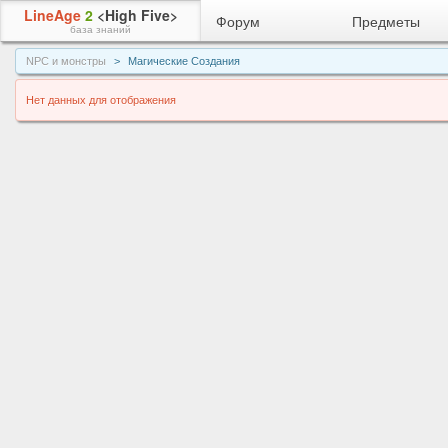
LineAge
2
<High Five>
Форум
Предметы
база знаний
NPC и монстры
Магические Создания
Нет данных для отображения