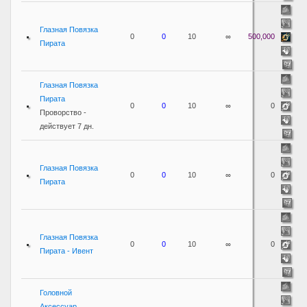
Глазная Повязка
0
0
10
∞
500,000
Пирата
Глазная Повязка
Пирата
0
0
10
∞
0
Проворство -
действует 7 дн.
Глазная Повязка
0
0
10
∞
0
Пирата
Глазная Повязка
0
0
10
∞
0
Пирата - Ивент
Головной
Аксессуар