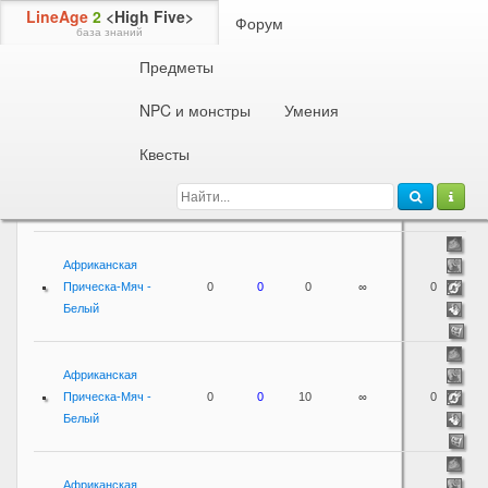
LineAge
2
<High Five>
Форум
база знаний
Предметы
Предметы
Бижутерия и аксессуары
Украшения
1
2
3
4
5
6
7
NPC и монстры
Умения
Квесты
Маг.
Время
Название
защита
+MP
Вес
жизни
Цена
Африканская
Прическа-Мяч -
0
0
0
∞
0
Белый
Африканская
Прическа-Мяч -
0
0
10
∞
0
Белый
Африканская