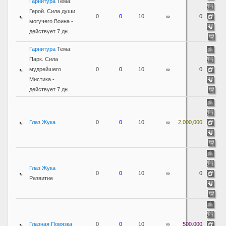
Гарнитура
Тема:
Герой. Сила души
0
0
10
∞
0
могучего Воина -
действует 7 дн.
Гарнитура
Тема:
Парк. Сила
мудрейшего
0
0
10
∞
0
Мистика -
действует 7 дн.
Глаз Жука
0
0
10
∞
2,000,000
Глаз Жука
0
0
10
∞
0
Развитие
Глазная Повязка
0
0
10
∞
500,000