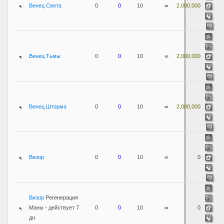
Венец Света
0
0
10
∞
2,000,000
Венец Тьмы
0
0
10
∞
2,000,000
Венец Шторма
0
0
10
∞
2,000,000
Визор
0
0
10
∞
0
Визор
Регенерация
Маны - действует 7
0
0
10
∞
0
дн.