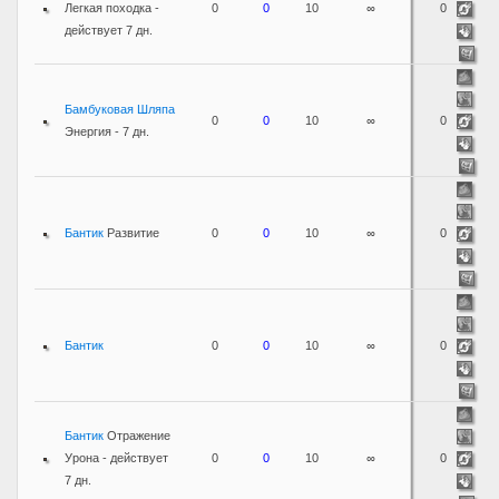
Легкая походка -
0
0
10
∞
0
действует 7 дн.
Бамбуковая Шляпа
0
0
10
∞
0
Энергия - 7 дн.
Бантик
Развитие
0
0
10
∞
0
Бантик
0
0
10
∞
0
Бантик
Отражение
Урона - действует
0
0
10
∞
0
7 дн.