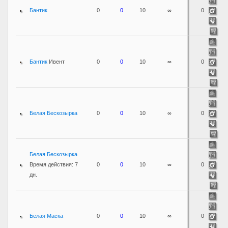
Бантик
0
0
10
∞
0
Бантик
Ивент
0
0
10
∞
0
Белая Бескозырка
0
0
10
∞
0
Белая Бескозырка
Время действия: 7
0
0
10
∞
0
дн.
Белая Маска
0
0
10
∞
0