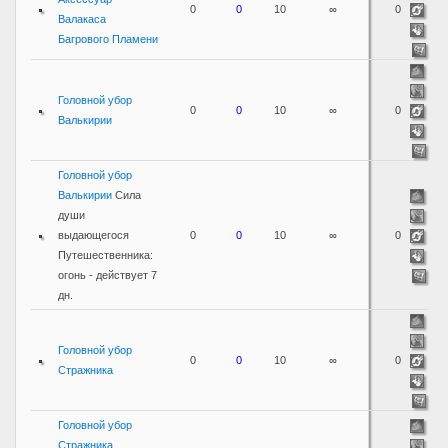
0
0
10
∞
0
Валакаса
Багрового Пламени
Головной убор
0
0
10
∞
0
Валькирии
Головной убор
Валькирии
Сила
души
выдающегося
0
0
10
∞
0
Путешественника:
огонь - действует 7
дн.
Головной убор
0
0
10
∞
0
Стражника
Головной убор
Стражника