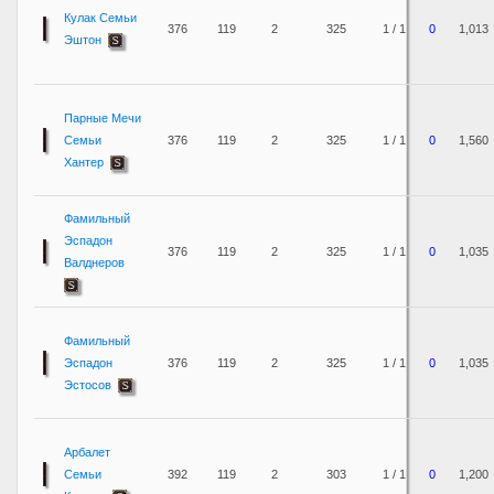
Кулак Семьи
376
119
2
325
1 / 1
0
1,013
Эштон
Парные Мечи
Семьи
376
119
2
325
1 / 1
0
1,560
Хантер
Фамильный
Эспадон
376
119
2
325
1 / 1
0
1,035
Валднеров
Фамильный
Эспадон
376
119
2
325
1 / 1
0
1,035
Эстосов
Арбалет
Семьи
392
119
2
303
1 / 1
0
1,200