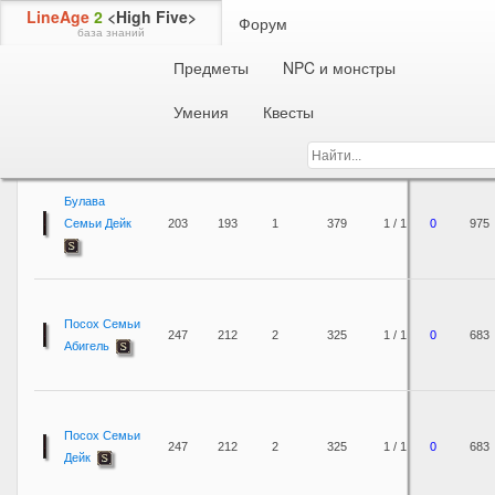
LineAge
2
<High Five>
Форум
база знаний
Предметы
NPC и монстры
Предметы
Оружие
Территориальное оружие
Умения
Квесты
Физ.
Маг.
Скорость
SS /
Название
атака
атака
Руки
атаки
SpS
MP
Вес
Булава
Семьи Дейк
203
193
1
379
1 / 1
0
975
Посох Семьи
247
212
2
325
1 / 1
0
683
Абигель
Посох Семьи
247
212
2
325
1 / 1
0
683
Дейк