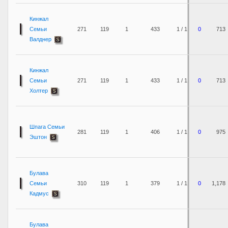
Кинжал
Семьи
271
119
1
433
1 / 1
0
713
Валднер
Кинжал
Семьи
271
119
1
433
1 / 1
0
713
Холтер
Шпага Семьи
281
119
1
406
1 / 1
0
975
Эштон
Булава
Семьи
310
119
1
379
1 / 1
0
1,178
Кадмус
Булава