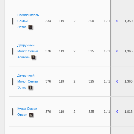
Расчленитель
Семьи
334
119
2
350
1 / 1
0
1,350
Эстос
Двуручный
Молот Семьи
376
119
2
325
1 / 1
0
1,365
Абигель
Двуручный
Молот Семьи
376
119
2
325
1 / 1
0
1,365
Эстос
Кулак Семьи
376
119
2
325
1 / 1
0
1,013
Орвен