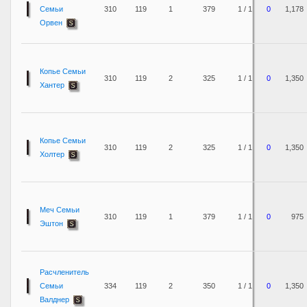
Семьи
310
119
1
379
1 / 1
0
1,178
Орвен
Копье Семьи
310
119
2
325
1 / 1
0
1,350
Хантер
Копье Семьи
310
119
2
325
1 / 1
0
1,350
Холтер
Меч Семьи
310
119
1
379
1 / 1
0
975
Эштон
Расчленитель
Семьи
334
119
2
350
1 / 1
0
1,350
Валднер