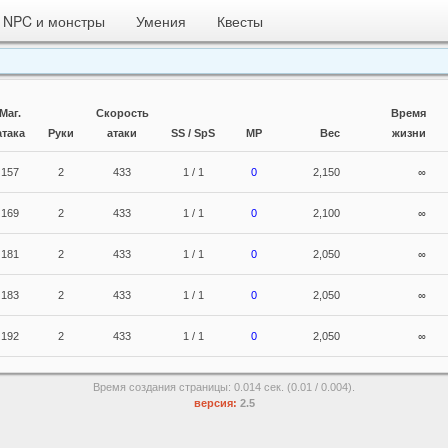
NPC и монстры
Умения
Квесты
Маг.
Скорость
Время
атака
Руки
атаки
SS / SpS
MP
Вес
жизни
157
2
433
1 / 1
0
2,150
∞
169
2
433
1 / 1
0
2,100
∞
181
2
433
1 / 1
0
2,050
∞
183
2
433
1 / 1
0
2,050
∞
192
2
433
1 / 1
0
2,050
∞
Время создания страницы: 0.014 сек. (0.01 / 0.004).
версия:
2.5