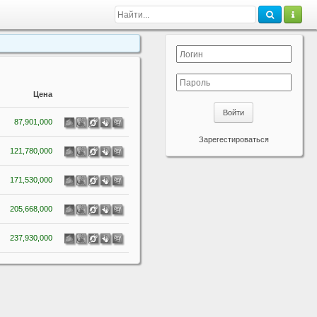
Цена
Войти
87,901,000
Зарегестироваться
121,780,000
171,530,000
205,668,000
237,930,000