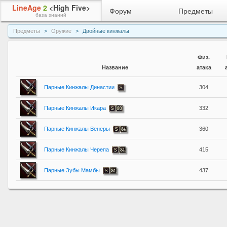
LineAge
2
<High Five>
Форум
Предметы
база знаний
Предметы
Оружие
Двойные кинжалы
Физ.
Название
атака
Парные Кинжалы Династии
304
Парные Кинжалы Икара
332
Парные Кинжалы Венеры
360
Парные Кинжалы Черепа
415
Парные Зубы Мамбы
437