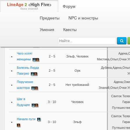
LineAge
2
<High Five>
Форум
база знаний
Предметы
NPC и монстры
Назавние
Умения
Квесты
Квеста
Уровень
Требования
На
Любовное
Адена,Оже
2 - 5
Нет требований
послание
Знаний,Опыт,Очки У
Чего хотят
Адена,
2 - 5
Эльф, Человек
женщины
Мистика,Опыт,Очки У
Болезнь Лорда
Дубина,Адена,Опы
2 - 5
Орк
Паагрио
У
Поручение
Адена,Оже
2 - 5
Нет требований
шахтера
Знаний,Опыт,Очки У
Свиток Теле
Шаг в
3 - 10
Человек
Гира
будущее
Путешестве
Свиток Теле
Начало пути
3 - 10
Эльф
Гира
Путешестве