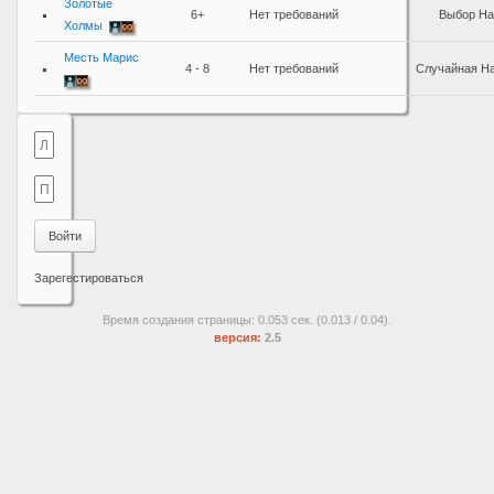
Золотые
6+
Нет требований
Выбор На
Холмы
Месть Марис
4 - 8
Нет требований
Случайная Н
Войти
Зарегестироваться
Время создания страницы: 0.053 сек. (0.013 / 0.04).
версия:
2.5