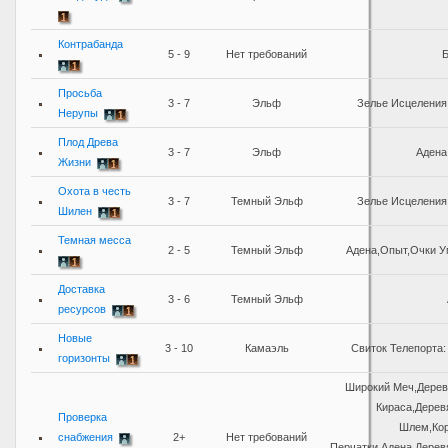
Контрабанда
5 - 9
Нет требований
Б
Просьба
3 - 7
Эльф
Зелье Исцеления
Нерупы
Плод Древа
3 - 7
Эльф
Адена
Жизни
Охота в честь
3 - 7
Темный Эльф
Зелье Исцеления
Шилен
Темная месса
2 - 5
Темный Эльф
Адена,Опыт,Очки У
Доставка
3 - 6
Темный Эльф
ресурсов
Новые
3 - 10
Камаэль
Свиток Телепорта:
горизонты
Широкий Меч,Дерев
Кираса,Дерев
Проверка
Шлем,Кор
снабжения
2+
Нет требований
Перчатки,Адена,Дере