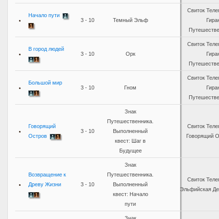
Свиток Теле
Начало пути
3 - 10
Темный Эльф
Гира
Путешестве
Свиток Теле
В город людей
3 - 10
Орк
Гира
Путешестве
Свиток Теле
Большой мир
3 - 10
Гном
Гира
Путешестве
Знак
Путешественника.
Говорящий
Свиток Теле
3 - 10
Выполненный
Остров
Говорящий О
квест: Шаг в
Будущее
Знак
Возвращение к
Путешественника.
Свиток Теле
Древу Жизни
3 - 10
Выполненный
Эльфийская Де
квест: Начало
пути
Знак