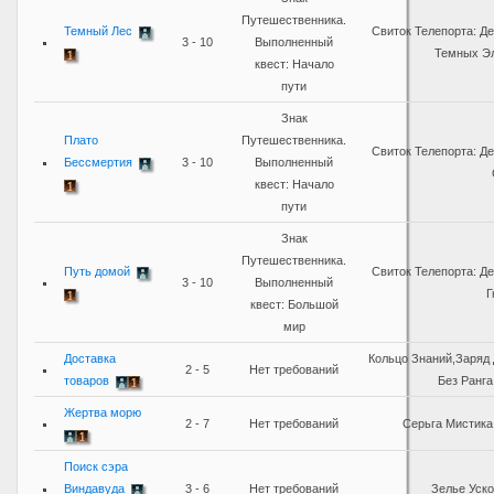
Путешественника.
Темный Лес
Свиток Телепорта: Д
3 - 10
Выполненный
Темных Э
квест: Начало
пути
Знак
Плато
Путешественника.
Свиток Телепорта: Д
Бессмертия
3 - 10
Выполненный
квест: Начало
пути
Знак
Путешественника.
Путь домой
Свиток Телепорта: Д
3 - 10
Выполненный
Г
квест: Большой
мир
Доставка
Кольцо Знаний,Заряд
2 - 5
Нет требований
товаров
Без Ранг
Жертва морю
2 - 7
Нет требований
Серьга Мистик
Поиск сэра
Виндавуда
3 - 6
Нет требований
Зелье Уск