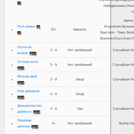
Набедренники,Опыт
У
Адена
Путь воина
Исцеления,Музыка
10+
Камаэль
Кристалл - Тема: Бит
Воителя,Опыт,Очки 
Охота на
3 - 9
Нет требований
Случайная Н
волков
Острые когти
3 - 9
Нет требований
Случайная Н
Мольбы фей
3 - 8
Эльф
Случайная Н
Гнев деревьев
4 - 9
Эльф
Доказательство
4 - 8
Орк
Случайная Н
доблести
Пищевая
3+
Нет требований
Выбор На
цепочка