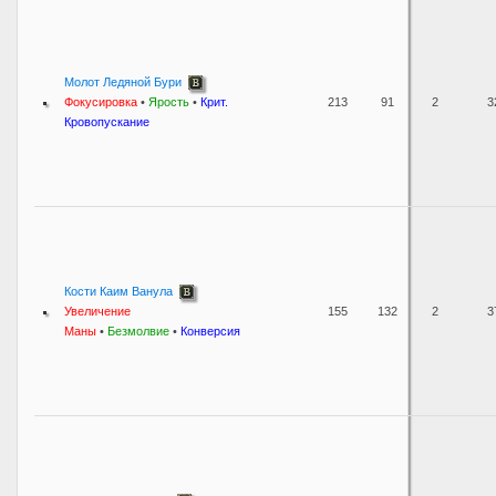
Молот Ледяной Бури
Фокусировка
•
Ярость
•
Крит.
213
91
2
3
Кровопускание
Кости Каим Ванула
Увеличение
155
132
2
3
Маны
•
Безмолвие
•
Конверсия