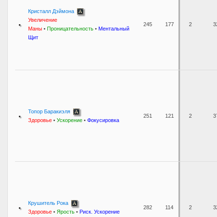
Кристалл Дэймона
Увеличение
245
177
2
3
Маны
•
Проницательность
•
Ментальный
Щит
Топор Баракиэля
251
121
2
3
Здоровье
•
Ускорение
•
Фокусировка
Крушитель Рока
282
114
2
3
Здоровье
•
Ярость
•
Риск. Ускорение