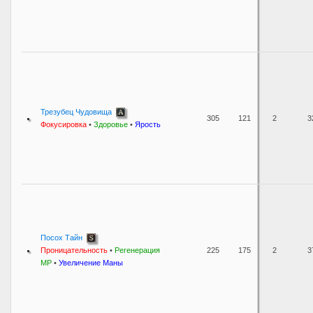
Трезубец Чудовища
305
121
2
3
Фокусировка
•
Здоровье
•
Ярость
Посох Тайн
Проницательность
•
Регенерация
225
175
2
3
MP
•
Увеличение Маны