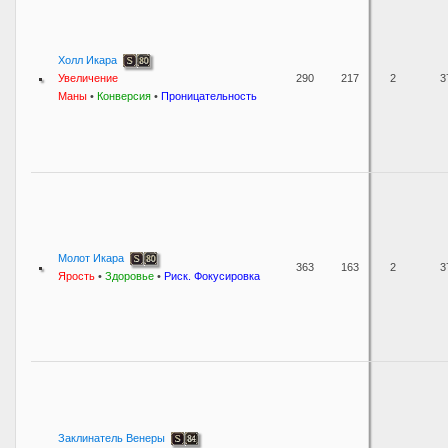
Холл Икара
Увеличение
290
217
2
3
Маны
•
Конверсия
•
Проницательность
Молот Икара
363
163
2
3
Ярость
•
Здоровье
•
Риск. Фокусировка
Заклинатель Венеры