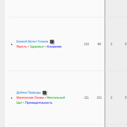
Боевой Молот Гномов
122
68
2
3
Ярость
•
Здоровье
•
Ускорение
Дубина Природы
Магические Оковы
•
Ментальный
111
101
2
3
Щит
•
Проницательность