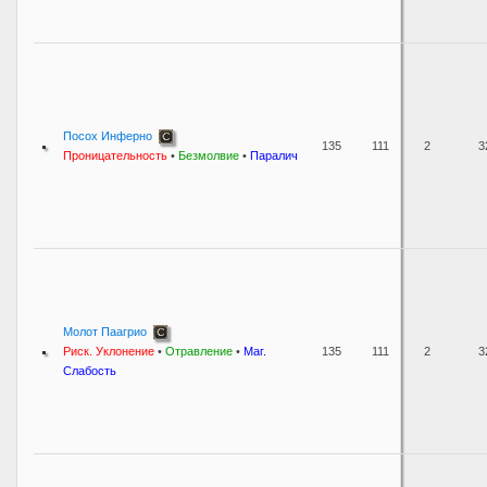
Посох Инферно
135
111
2
3
Проницательность
•
Безмолвие
•
Паралич
Молот Паагрио
Риск. Уклонение
•
Отравление
•
Маг.
135
111
2
3
Слабость