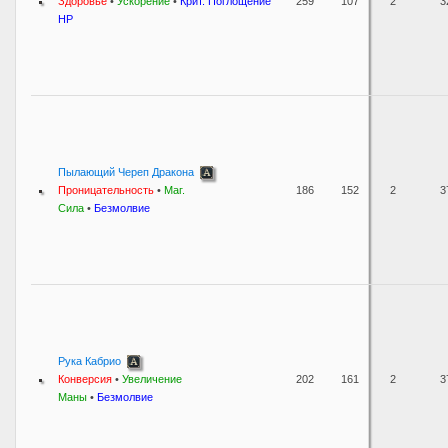
Здоровье
•
Ускорение
•
Крит. Поглощение
259
107
2
3
HP
Пылающий Череп Дракона
Проницательность
•
Маг.
186
152
2
3
Сила
•
Безмолвие
Рука Кабрио
Конверсия
•
Увеличение
202
161
2
3
Маны
•
Безмолвие