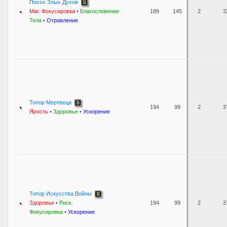
Посох Злых Духов
Маг. Фокусировка
•
Благословение
189
145
2
3
Тела
•
Отравление
Топор Мертвеца
194
99
2
3
Ярость
•
Здоровье
•
Ускорение
Топор Искусства Войны
Здоровье
•
Риск.
194
99
2
3
Фокусировка
•
Ускорение