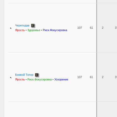
Череподав
107
61
2
3
Ярость
•
Здоровье
•
Риск.Фокусировка
Боевой Топор
107
61
2
3
Ярость
•
Риск.Фокусировка
•
Ускорение