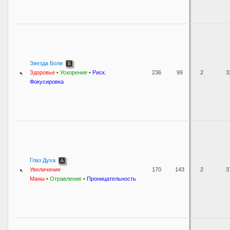
Звезда Боли
Здоровье
•
Ускорение
•
Риск.
236
99
2
3
Фокусировка
Глаз Духа
Увеличение
170
143
2
3
Маны
•
Отравление
•
Проницательность