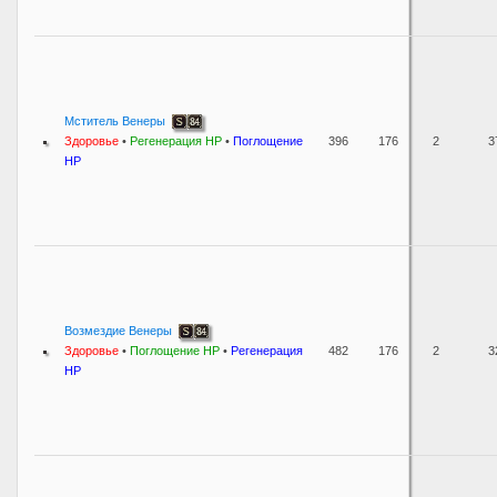
Мститель Венеры
Здоровье
•
Регенерация НР
•
Поглощение
396
176
2
3
НР
Возмездие Венеры
Здоровье
•
Поглощение НР
•
Регенерация
482
176
2
3
НР