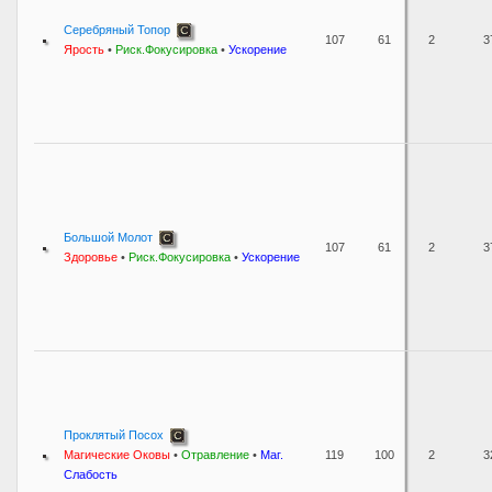
Серебряный Топор
107
61
2
3
Ярость
•
Риск.Фокусировка
•
Ускорение
Большой Молот
107
61
2
3
Здоровье
•
Риск.Фокусировка
•
Ускорение
Проклятый Посох
Магические Оковы
•
Отравление
•
Маг.
119
100
2
3
Слабость