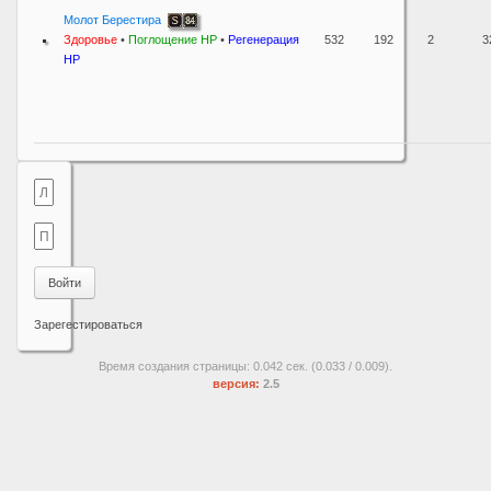
Молот Берестира
Здоровье
•
Поглощение HP
•
Регенерация
532
192
2
3
HP
Войти
Зарегестироваться
Время создания страницы: 0.042 сек. (0.033 / 0.009).
версия:
2.5