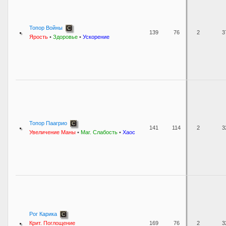
Топор Войны
139
76
2
3
Ярость
•
Здоровье
•
Ускорение
Топор Паагрио
141
114
2
3
Увеличение Маны
•
Маг. Слабость
•
Хаос
Рог Карика
Крит. Поглощение
169
76
2
3