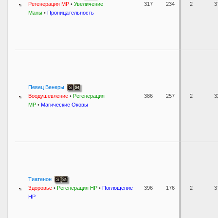
Регенерация МР
•
Увеличение
317
234
2
3
Маны
•
Проницательность
Певец Венеры
Воодушевление
•
Регенерация
386
257
2
3
МР
•
Магические Оковы
Тиатенон
Здоровье
•
Регенерация HP
•
Поглощение
396
176
2
3
HP