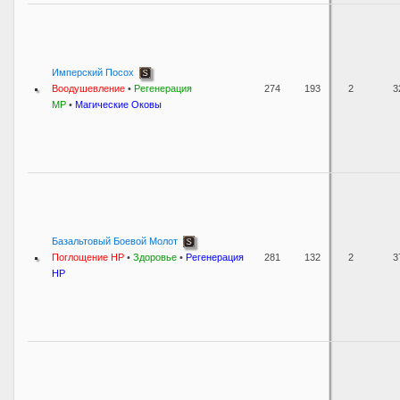
Имперский Посох
Воодушевление
•
Регенерация
274
193
2
3
MP
•
Магические Оковы
Базальтовый Боевой Молот
Поглощение HP
•
Здоровье
•
Регенерация
281
132
2
3
HP