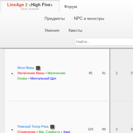
LineAge
2
<High Five>
Форум
база знаний
Предметы
NPC и монстры
SA для оружия
Топоры / дубины / посохи
Умения
Квесты
Физ.
Маг.
Ско
Название
атака
атака
Руки
ат
Жезл Веры
Увеличение Маны
•
Магические
85
81
2
3
Оковы
•
Ментальный Щит
Тяжелый Топор Рока
103
89
2
3
Отравление
•
Маг. Слабость
•
Хаос