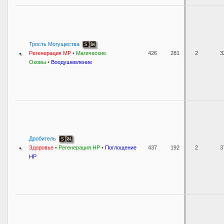
Трость Могущества
Регенерация MP
•
Магические
426
281
2
3
Оковы
•
Воодушевление
Дробитель
Здоровье
•
Регенерация HP
•
Поглощение
437
192
2
3
HP