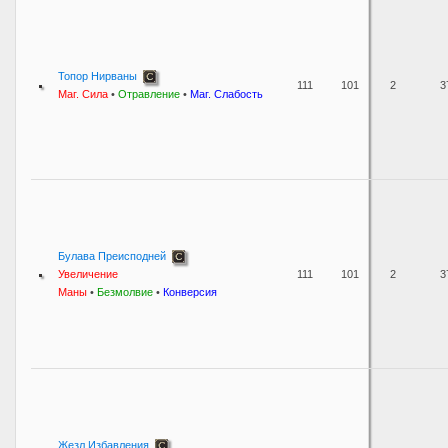
Топор Нирваны
111
101
2
3
Маг. Сила
•
Отравление
•
Маг. Слабость
Булава Преисподней
Увеличение
111
101
2
3
Маны
•
Безмолвие
•
Конверсия
Жезл Избавления