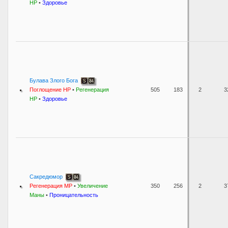
HP
•
Здоровье
Булава Злого Бога
Поглощение HP
•
Регенерация
505
183
2
3
HP
•
Здоровье
Сакредюмор
Регенерация MP
•
Увеличение
350
256
2
3
Маны
•
Проницательность