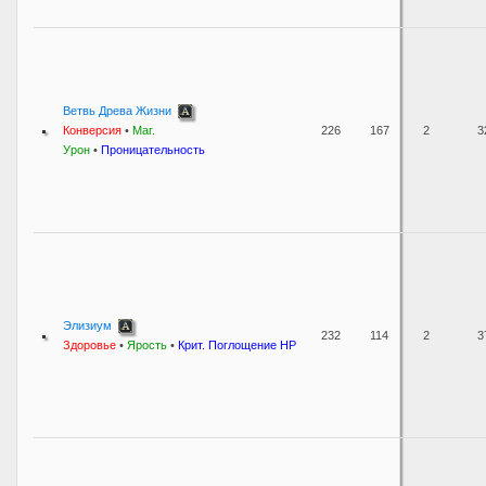
Ветвь Древа Жизни
Конверсия
•
Маг.
226
167
2
3
Урон
•
Проницательность
Элизиум
232
114
2
3
Здоровье
•
Ярость
•
Крит. Поглощение HP