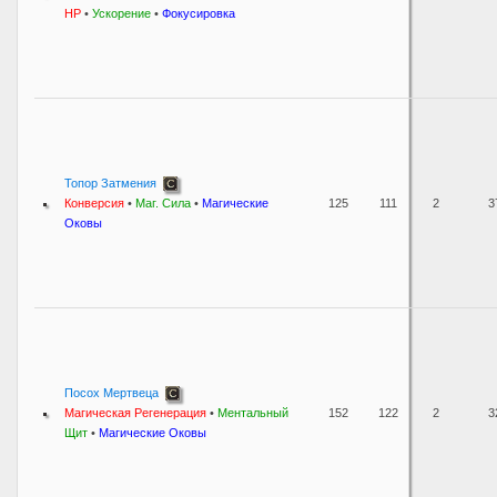
HP
•
Ускорение
•
Фокусировка
Топор Затмения
Конверсия
•
Маг. Сила
•
Магические
125
111
2
3
Оковы
Посох Мертвеца
Магическая Регенерация
•
Ментальный
152
122
2
3
Щит
•
Магические Оковы