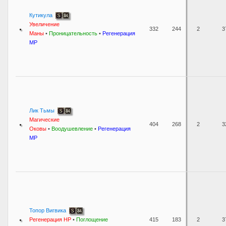
Кутикула
Увеличение
332
244
2
3
Маны
•
Проницательность
•
Регенерация
MP
Лик Тьмы
Магические
404
268
2
3
Оковы
•
Воодушевление
•
Регенерация
MP
Топор Вигвика
Регенерация HP
•
Поглощение
415
183
2
3