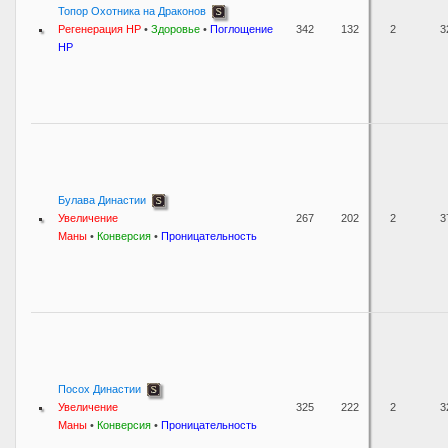
Топор Охотника на Драконов
Регенерация HP
•
Здоровье
•
Поглощение
342
132
2
3
HP
Булава Династии
Увеличение
267
202
2
3
Маны
•
Конверсия
•
Проницательность
Посох Династии
Увеличение
325
222
2
3
Маны
•
Конверсия
•
Проницательность