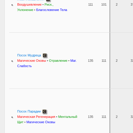
Воодушевление
•
Риск.,
111
101
2
3
Уклонение
•
Благословение Тела
Посох Мудреца
Магические Оковы
•
Отравление
•
Маг.
135
111
2
3
Слабость
Посох Парадии
Магическая Регенерация
•
Ментальный
135
111
2
3
Щит
•
Магические Оковы