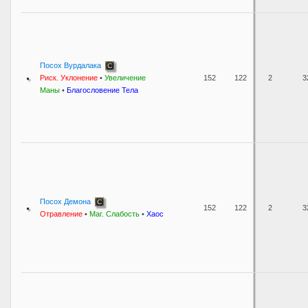
Посох Вурдалака
Риск. Уклонение
•
Увеличение
152
122
2
3
Маны
•
Благословение Тела
Посох Демона
152
122
2
3
Отравление
•
Маг. Слабость
•
Хаос