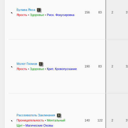
Булава Якса
156
83
2
3
Ярость
•
Здоровье
•
Риск. Фокусировка
Молот Гномов
190
83
2
3
Ярость
•
Здоровье
•
Крит. Кровопускание
Рассеиватель Заклинания
Проницательность
•
Ментальный
140
122
2
3
Щит
•
Магические Оковы