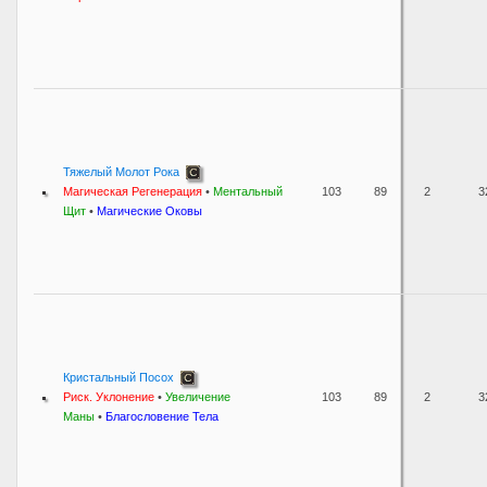
Тяжелый Молот Рока
Магическая Регенерация
•
Ментальный
103
89
2
3
Щит
•
Магические Оковы
Кристальный Посох
Риск. Уклонение
•
Увеличение
103
89
2
3
Маны
•
Благословение Тела