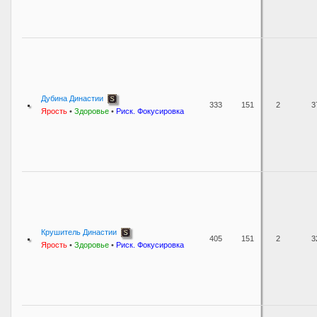
Дубина Династии
333
151
2
3
Ярость
•
Здоровье
•
Риск. Фокусировка
Крушитель Династии
405
151
2
3
Ярость
•
Здоровье
•
Риск. Фокусировка