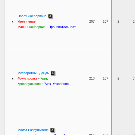
Посох Даспариона
Увеличение
207
157
2
3
Маны
•
Конверсия
•
Проницательность
Метеоритный Дождь
Фокусировка
•
Крит.
213
107
2
3
Кровопускание
•
Риск. Ускорение
Молот Разрушителя