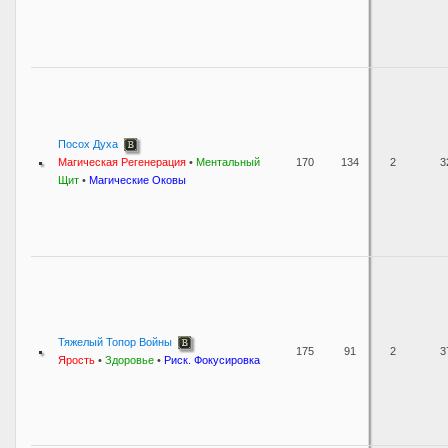
Посох Духа
Магическая Регенерация
•
Ментальный
170
134
2
3
Щит
•
Магические Оковы
Тяжелый Топор Войны
175
91
2
3
Ярость
•
Здоровье
•
Риск. Фокусировка