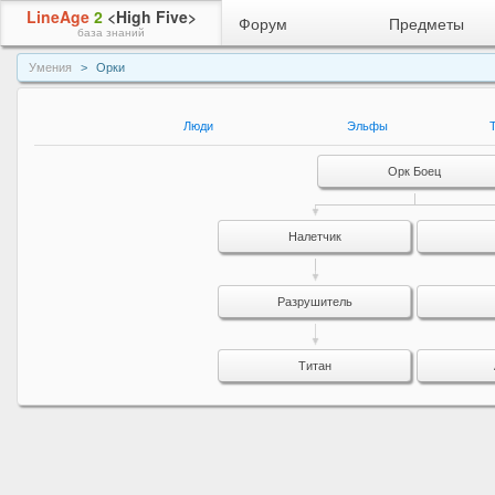
LineAge
2
<High Five>
Форум
Предметы
база знаний
Умения
Орки
Люди
Эльфы
Орк Боец
Налетчик
Разрушитель
Титан