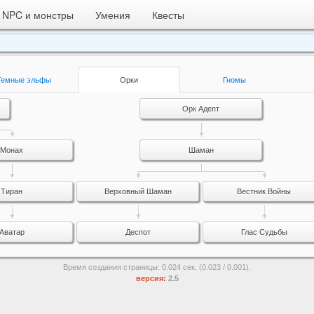
NPC и монстры
Умения
Квесты
Темные эльфы
Орки
Гномы
Орк Адепт
Монах
Шаман
Тиран
Верховный Шаман
Вестник Войны
Аватар
Деспот
Глас Судьбы
Время создания страницы: 0.024 сек. (0.023 / 0.001).
версия:
2.5