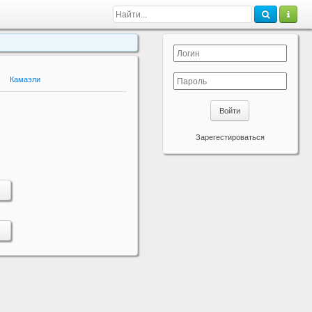
Камаэли
Войти
Зарегестироваться