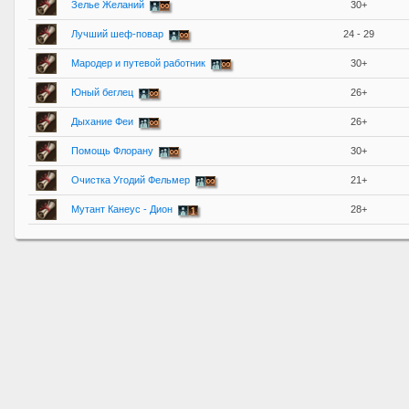
Зелье Желаний
30+
Лучший шеф-повар
24 - 29
Мародер и путевой работник
30+
Юный беглец
26+
Дыхание Феи
26+
Помощь Флорану
30+
Очистка Угодий Фельмер
21+
Мутант Канеус - Дион
28+