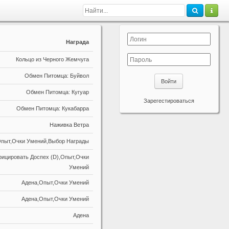
Награда
Кольцо из Черного Жемчуга
Обмен Питомца: Буйвол
Войти
Обмен Питомца: Кугуар
Зарегестироваться
Обмен Питомца: Кукабарра
Наживка Ветра
пыт,Очки Умений,Выбор Награды
фицировать Доспех (D),Опыт,Очки
Умений
Адена,Опыт,Очки Умений
Адена,Опыт,Очки Умений
Адена