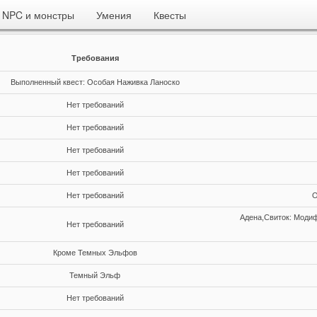
NPC и монстры
Умения
Квесты
Требования
Выполненный квест: Особая Наживка Ланоско
Нет требований
Нет требований
Нет требований
Нет требований
Нет требований
О
Адена,Свиток: Моди
Нет требований
Кроме Темных Эльфов
Темный Эльф
Нет требований