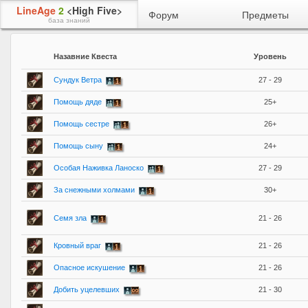
LineAge
2
<High Five>
Форум
Предметы
база знаний
Назавние Квеста
Уровень
Сундук Ветра
27 - 29
Помощь дяде
25+
Помощь сестре
26+
Помощь сыну
24+
Особая Наживка Ланоско
27 - 29
За снежными холмами
30+
Семя зла
21 - 26
Кровный враг
21 - 26
Опасное искушение
21 - 26
Добить уцелевших
21 - 30