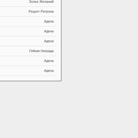
Зелье Желаний
Рецепт Ритрона
Адена
Адена
Адена
Гибкая Награда
Адена
Адена