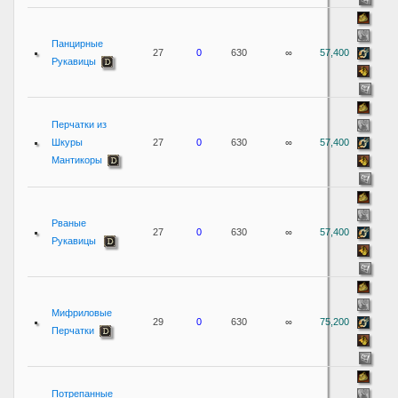
Панцирные
27
0
630
∞
57,400
Рукавицы
Перчатки из
Шкуры
27
0
630
∞
57,400
Мантикоры
Рваные
27
0
630
∞
57,400
Рукавицы
Мифриловые
29
0
630
∞
75,200
Перчатки
Потрепанные