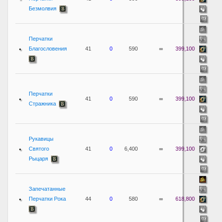
Безмолвия
Перчатки
Благословения
41
0
590
∞
399,100
Перчатки
41
0
590
∞
399,100
Стражника
Рукавицы
Святого
41
0
6,400
∞
399,100
Рыцаря
Запечатанные
Перчатки Рока
44
0
580
∞
618,800