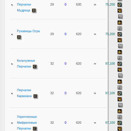
Перчатки
29
0
630
∞
75,200
Мудреца
Рукавицы Огра
29
0
620
∞
75,200
Кольчужные
32
0
620
∞
97,100
Перчатки
Перчатки
32
0
620
∞
97,100
Кармиана
Укрепленные
Мифриловые
32
0
620
∞
97,100
Перчатки