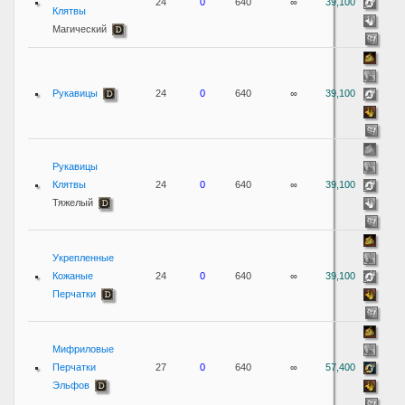
24
0
640
∞
39,100
Клятвы
Магический
Рукавицы
24
0
640
∞
39,100
Рукавицы
Клятвы
24
0
640
∞
39,100
Тяжелый
Укрепленные
Кожаные
24
0
640
∞
39,100
Перчатки
Мифриловые
Перчатки
27
0
640
∞
57,400
Эльфов