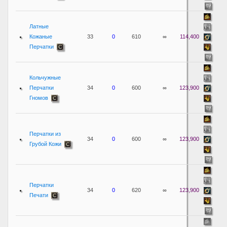
Латные
Кожаные
33
0
610
∞
114,400
Перчатки
Кольчужные
Перчатки
34
0
600
∞
123,900
Гномов
Перчатки из
34
0
600
∞
123,900
Грубой Кожи
Перчатки
34
0
620
∞
123,900
Печати