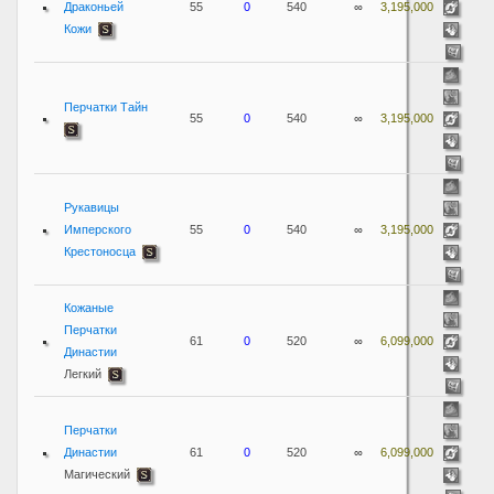
Драконьей
55
0
540
∞
3,195,000
Кожи
Перчатки Тайн
55
0
540
∞
3,195,000
Рукавицы
Имперского
55
0
540
∞
3,195,000
Крестоносца
Кожаные
Перчатки
61
0
520
∞
6,099,000
Династии
Легкий
Перчатки
Династии
61
0
520
∞
6,099,000
Магический