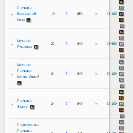
Перчатки
Выделанной
19
0
650
∞
16,100
Кожи
Кожаные
22
0
640
∞
25,600
Рукавицы
Кожаные
Перчатки
24
0
640
∞
39,100
Клятвы
Легкий
Перчатки
24
0
640
∞
39,100
Знания
Пластинчатые
Перчатки