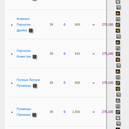
Кожаные
Перчатки
39
0
600
∞
275,100
Дрейка
Перчатки
39
0
610
∞
275,100
Божества
Полные Латные
39
0
600
∞
275,100
Рукавицы
Рукавицы
39
0
1,920
∞
275,100
Призрака