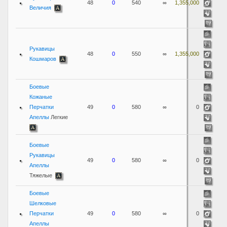
48
0
540
∞
1,355,000
Величия
Рукавицы
48
0
550
∞
1,355,000
Кошмаров
Боевые
Кожаные
Перчатки
49
0
580
∞
0
Апеллы
Легкие
Боевые
Рукавицы
49
0
580
∞
0
Апеллы
Тяжелые
Боевые
Шелковые
Перчатки
49
0
580
∞
0
Апеллы