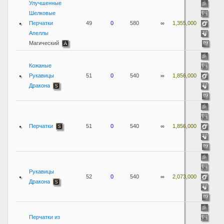
Улучшенные
Шелковые
Перчатки
49
0
580
∞
1,355,000
Апеллы
Магический
Кожаные
Рукавицы
51
0
540
∞
1,856,000
Дракона
Перчатки
51
0
540
∞
1,856,000
Рукавицы
52
0
540
∞
2,073,000
Дракона
Перчатки из