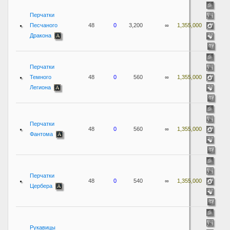
Перчатки
Песчаного
48
0
3,200
∞
1,355,000
Дракона
Перчатки
Темного
48
0
560
∞
1,355,000
Легиона
Перчатки
48
0
560
∞
1,355,000
Фантома
Перчатки
48
0
540
∞
1,355,000
Цербера
Рукавицы