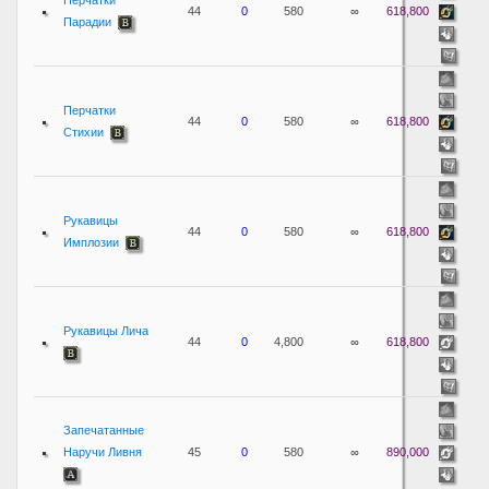
Перчатки
44
0
580
∞
618,800
Парадии
Перчатки
44
0
580
∞
618,800
Стихии
Рукавицы
44
0
580
∞
618,800
Имплозии
Рукавицы Лича
44
0
4,800
∞
618,800
Запечатанные
Наручи Ливня
45
0
580
∞
890,000