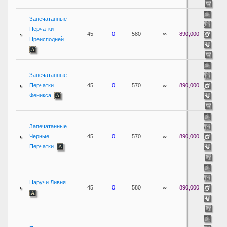
Запечатанные
Перчатки
45
0
580
∞
890,000
Преисподней
Запечатанные
Перчатки
45
0
570
∞
890,000
Феникса
Запечатанные
Черные
45
0
570
∞
890,000
Перчатки
Наручи Ливня
45
0
580
∞
890,000