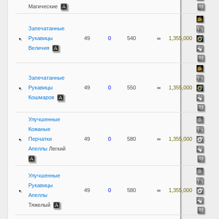
Магические
Запечатанные
Рукавицы
49
0
540
∞
1,355,000
Величия
Запечатанные
Рукавицы
49
0
550
∞
1,355,000
Кошмаров
Улучшенные
Кожаные
Перчатки
49
0
580
∞
1,355,000
Апеллы
Легкий
Улучшенные
Рукавицы
49
0
580
∞
1,355,000
Апеллы
Тяжелый