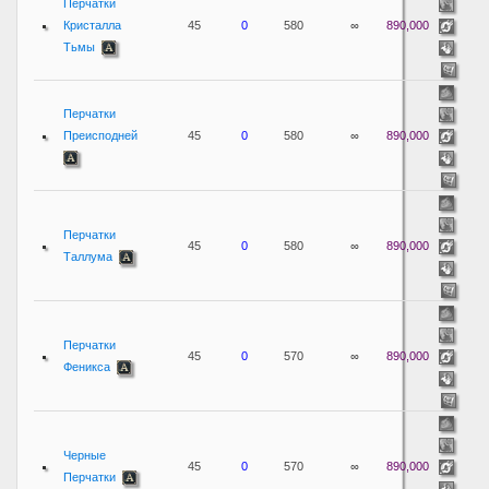
Перчатки
Кристалла
45
0
580
∞
890,000
Тьмы
Перчатки
Преисподней
45
0
580
∞
890,000
Перчатки
45
0
580
∞
890,000
Таллума
Перчатки
45
0
570
∞
890,000
Феникса
Черные
45
0
570
∞
890,000
Перчатки