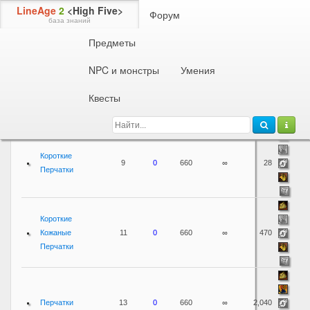
LineAge
2
<High Five>
Форум
база знаний
Предметы
Предметы
Броня
Перчатки
1
2
NPC и монстры
Умения
Квесты
Физ.
Время
Название
защита
+MP
Вес
жизни
Цена
Короткие
9
0
660
∞
28
Перчатки
Короткие
Кожаные
11
0
660
∞
470
Перчатки
Перчатки
13
0
660
∞
2,040