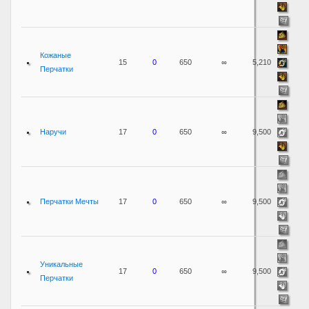
Кожаные
15
0
650
∞
5,210
Перчатки
Наручи
17
0
650
∞
9,500
Перчатки Мечты
17
0
650
∞
9,500
Уникальные
17
0
650
∞
9,500
Перчатки