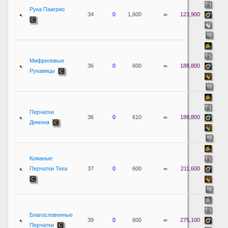
Рука Паагрио
34
0
1,600
∞
123,900
Мифриловые
36
0
600
∞
188,800
Рукавицы
Перчатки
36
0
610
∞
188,800
Демона
Кожаные
Перчатки Тека
37
0
600
∞
211,600
Благословенные
39
0
600
∞
275,100
Перчатки