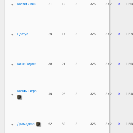
Кастет Лисы
21
12
2
325
2 / 2
0
1,56
Цестус
29
17
2
325
2 / 2
0
1,57
Клык Гадюки
38
21
2
325
2 / 2
0
1,56
Коготь Тигра
49
26
2
325
2 / 2
0
1,54
Джамадхар
62
32
2
325
2 / 2
0
1,55