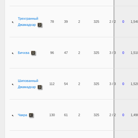
Трехгранный
78
39
2
325
2 / 2
0
1,54
Джамадхар
Бичхва
96
47
2
325
3 / 3
0
1,51
Шипованный
112
54
2
325
3 / 3
0
1,52
Джамадхар
Чакра
130
61
2
325
2 / 2
0
1,49