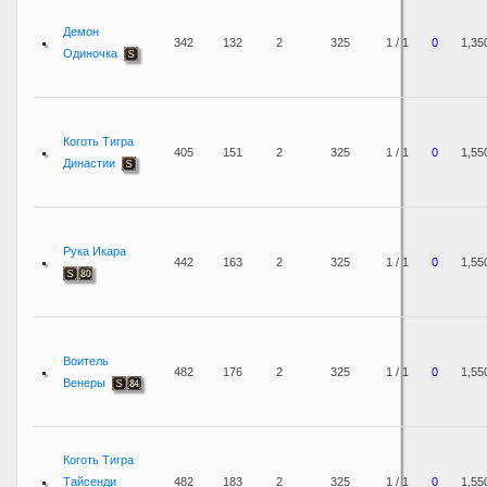
Демон
342
132
2
325
1 / 1
0
1,35
Одиночка
Коготь Тигра
405
151
2
325
1 / 1
0
1,55
Династии
Рука Икара
442
163
2
325
1 / 1
0
1,55
Воитель
482
176
2
325
1 / 1
0
1,55
Венеры
Коготь Тигра
Тайсенди
482
183
2
325
1 / 1
0
1,55