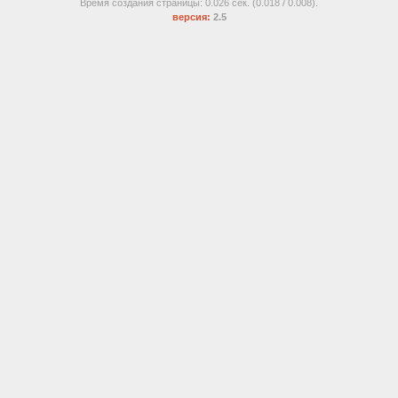
Время создания страницы: 0.026 сек. (0.018 / 0.008).
версия:
2.5