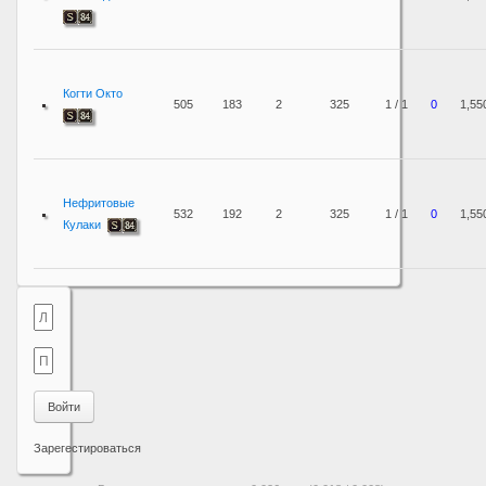
Когти Окто
505
183
2
325
1 / 1
0
1,55
Нефритовые
532
192
2
325
1 / 1
0
1,55
Кулаки
Войти
Зарегестироваться