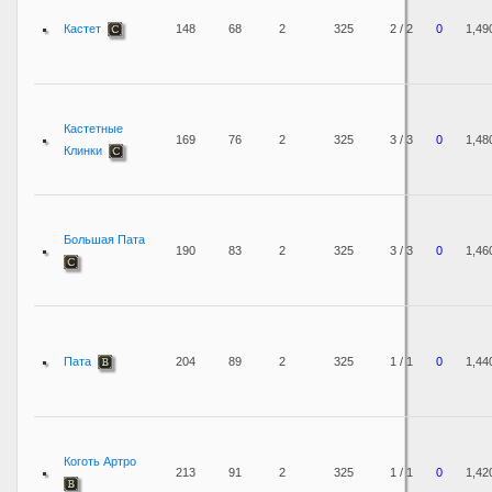
Кастет
148
68
2
325
2 / 2
0
1,49
Кастетные
169
76
2
325
3 / 3
0
1,48
Клинки
Большая Пата
190
83
2
325
3 / 3
0
1,46
Пата
204
89
2
325
1 / 1
0
1,44
Коготь Артро
213
91
2
325
1 / 1
0
1,42