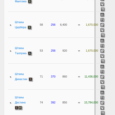
Фантома
Штаны
58
256
6,400
∞
1,670,000
Цербера
Штаны
53
256
920
∞
1,670,000
Таллума
Штаны
71
370
860
∞
11,436,000
Династии
Штаны
Дестино
74
392
850
∞
15,784,000