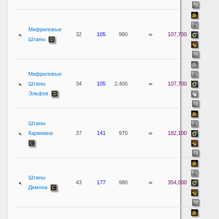
Мифриловые
32
105
980
∞
107,700
Штаны
Мифриловые
Штаны
34
105
2,400
∞
107,700
Эльфов
Штаны
Кармиана
37
141
970
∞
182,100
Штаны
43
177
980
∞
354,000
Демона