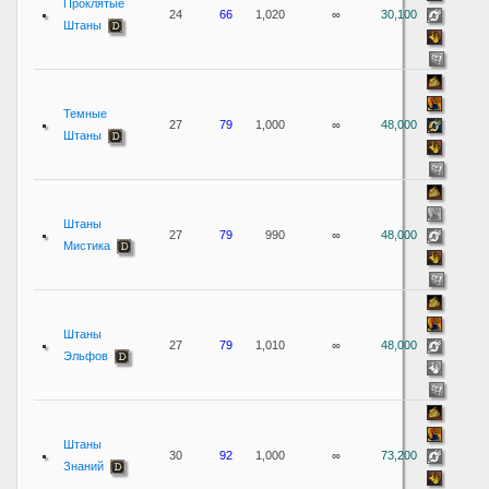
Проклятые
24
66
1,020
∞
30,100
Штаны
Темные
27
79
1,000
∞
48,000
Штаны
Штаны
27
79
990
∞
48,000
Мистика
Штаны
27
79
1,010
∞
48,000
Эльфов
Штаны
30
92
1,000
∞
73,200
Знаний