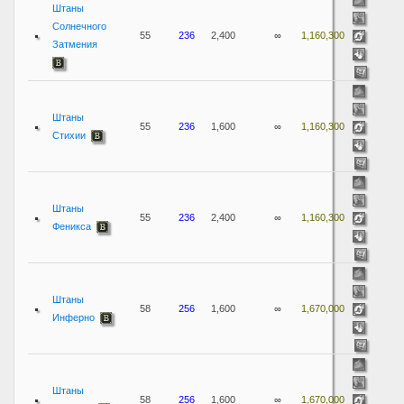
Штаны
Солнечного
55
236
2,400
∞
1,160,300
Затмения
Штаны
55
236
1,600
∞
1,160,300
Стихии
Штаны
55
236
2,400
∞
1,160,300
Феникса
Штаны
58
256
1,600
∞
1,670,000
Инферно
Штаны
58
256
1,600
∞
1,670,000