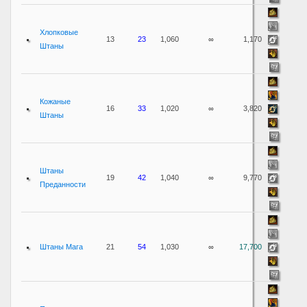
Хлопковые
13
23
1,060
∞
1,170
Штаны
Кожаные
16
33
1,020
∞
3,820
Штаны
Штаны
19
42
1,040
∞
9,770
Преданности
Штаны Мага
21
54
1,030
∞
17,700