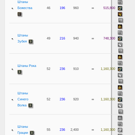
Штаны
Божества
46
196
960
∞
515,800
Штаны
49
216
940
∞
748,300
Зубея
Штаны Рока
52
236
910
∞
1,160,300
Штаны
Синего
52
236
920
∞
1,160,300
Волка
Штаны
55
236
2,400
∞
1,160,300
Грации