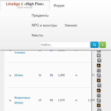
LineAge
2
<High Five>
Форум
база знаний
Предметы
Предметы
Броня
Поножи (магические)
NPC и монстры
Умения
Физ.
Время
Название
защита
+MP
Вес
жизни
Цена
Квесты
Штаны
10
10
1,100
∞
4
Ученика
Штаны
11
15
1,080
∞
71
Ферритовые
13
23
1,070
∞
1,170
Штаны