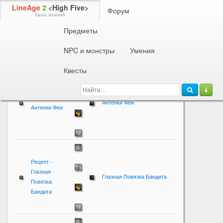
LineAge
2
<High Five>
Форум
база знаний
Предметы
Рецепты
Общие рецепты
4-й уровень
NPC и монстры
Умения
Название
Результат
Квесты
Рецепт -
Антенки Феи
Антенки Феи
Рецепт -
Глазная
Глазная Повязка Бандита
Повязка
Бандита