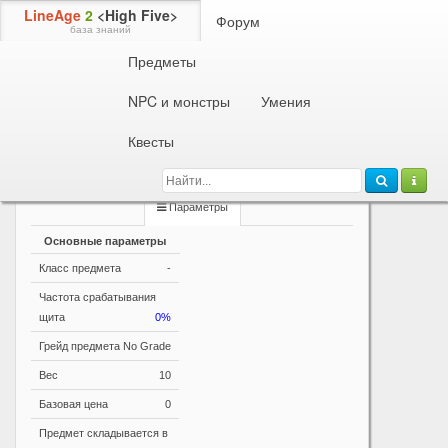
LineAge
2
<High Five>
Форум
база знаний
Предметы
Информация о предмете
Ожерелье Питомца: Сова
NPC и монстры
Умения
Витаминный предмет
Позволяет призвать питомца на поле битвы. Нельзя
Квесты
передать или выбросить. Можно положить в личное
хранилище.
Параметры
Основные параметры
Класс предмета
-
Частота срабатывания
щита
0%
Грейд предмета
No Grade
Вес
10
Базовая цена
0
Предмет складывается в