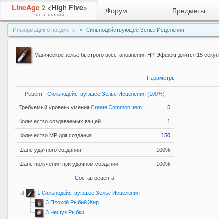
LineAge
2
<High Five>
Форум
Предметы
база знаний
Информация о предмете
Сильнодействующее Зелье Исцеления
Магическое зелье быстрого восстановления НР. Эффект длится 15 секун
Параметры
Рецепт - Сильнодействующее Зелье Исцеления (100%)
Требуемый уровень умения
Create Common Item
5
Количество создаваемых вещей
1
Количество MP для создания
150
Шанс удачного создания
100%
Шанс получения при удачном создании
100%
Состав рецепта
1 Сильнодействующее Зелье Исцеления
3 Плохой Рыбий Жир
3 Чешуя Рыбки