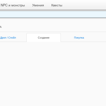
NPC и монстры
Умения
Квесты
д.
Дроп / Спойл
Создание
Покупка