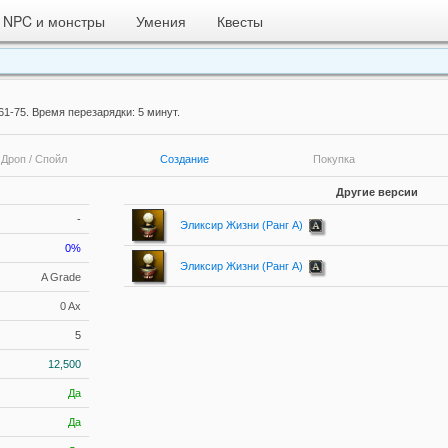
NPC и монстры
Умения
Квесты
1-75. Время перезарядки: 5 минут.
Дроп / Спойл
Создание
Покупка
Другие версии
-
Эликсир Жизни (Ранг A)
0%
Эликсир Жизни (Ранг A)
A Grade
0 Ax
5
12,500
Да
Да