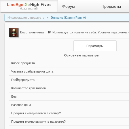
LineAge
2
<High Five>
Форум
Предметы
база знаний
Информация о предмете
Эликсир Жизни (Ранг A)
Восстанавливает HP. Используется только на себя. Уровень персонажа: 6
Параметры
Основные параметры
Класс предмета
Частота срабатывания щита
Грейд предмета
Количество кристаллов
Вес
Базовая цена
Предмет складывается в стопку?
Предмет можно выкинуть на землю?