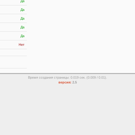
Да
Да
Да
Да
Да
Нет
Время создания страницы: 0.019 сек. (0.009 / 0.01).
версия:
2.5