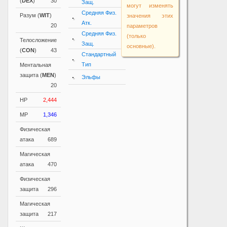
(
DEX
)
30
Защ.
могут изменять
Средняя Физ.
Разум (
WIT
)
значения этих
Атк.
20
параметров
Средняя Физ.
(только
Телосложение
Защ.
основные).
(
CON
)
43
Стандартный
Тип
Ментальная
защита (
MEN
)
Эльфы
20
HP
2,444
MP
1,346
Физическая
атака
689
Магическая
атака
470
Физическая
защита
296
Магическая
защита
217