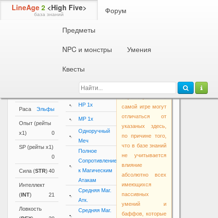
LineAge
2
<High Five>
Форум
база знаний
Предметы
Информация об NPC или монстре
Мастер
Нейл
NPC и монстры
Умения
Параметры
Квесты
Основные
Активные и
Внимание!
параметры
пассивные
Основные
умения
Уровень
70
параметры в
HP 1x
самой игре могут
Раса
Эльфы
отличаться от
MP 1x
Опыт (рейты
указаных здесь,
Одноручный
х1)
0
по причине того,
Меч
что в базе знаний
SP (рейты х1)
Полное
не учитывается
0
Сопротивление
влияние
к Магическим
Сила (
STR
)
40
абсолютно всех
Атакам
имеющихся
Интеллект
Средняя Маг.
пассивных
(
INT
)
21
Атк.
умений и
Ловкость
Средняя Маг.
баффов, которые